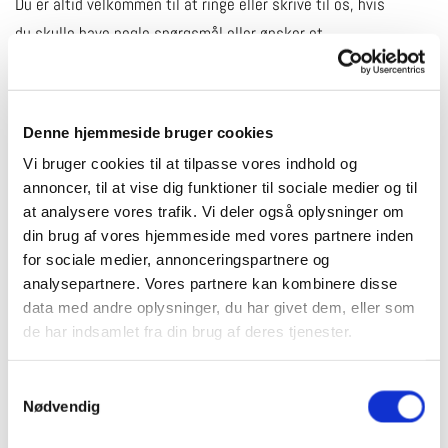
Du er altid velkommen til at ringe eller skrive til os, hvis
du skulle have nogle spørgsmål eller ønsker et
uforpligtende tilbud på hulmursisolering eller
loftisolering.
40 78 10 60
|
hjh-isolering@get2net.dk


Denne hjemmeside bruger cookies
Vi bruger cookies til at tilpasse vores indhold og
annoncer, til at vise dig funktioner til sociale medier og til
at analysere vores trafik. Vi deler også oplysninger om
din brug af vores hjemmeside med vores partnere inden
for sociale medier, annonceringspartnere og
analysepartnere. Vores partnere kan kombinere disse
data med andre oplysninger, du har givet dem, eller som
de har indsamlet fra din brug af deres tjenester.
Samtykkevalg
Nødvendig