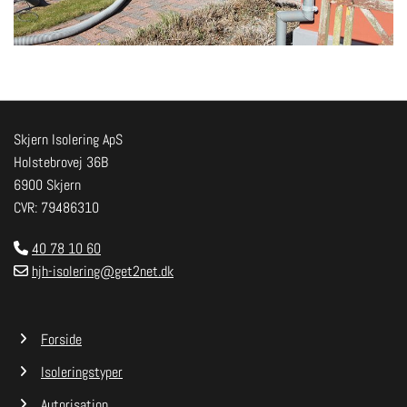
Skjern Isolering ApS
Holstebrovej 36B
6900 Skjern
CVR: 79486310
40 78 10 60

hjh-isolering@get2net.dk

Forside
Isoleringstyper
Autorisation