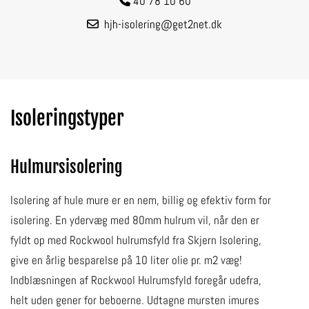
40 78 10 60

hjh-isolering@get2net.dk

Isoleringstyper
Hulmursisolering
Isolering af hule mure er en nem, billig og efektiv form for
isolering. En ydervæg med 80mm hulrum vil, når den er
fyldt op med Rockwool hulrumsfyld fra Skjern Isolering,
give en årlig besparelse på 10 liter olie pr. m2 væg!
Indblæsningen af Rockwool Hulrumsfyld foregår udefra,
helt uden gener for beboerne. Udtagne mursten imures